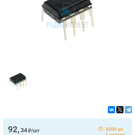
92,
34
3500 шт
₽/шт
1 неделя