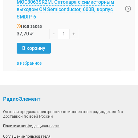
MOC3063SR2M, Оптопара с симисторным
ACPL
выходом ON Semiconductor, 600В, корпус
SMDIP-6
Под
Под заказ
65,7
37,70 ₽
-
+
В 
В корзину
в избранное
в изб
РадиоЭлемент
Оптовая продажа электронных компонентов и радиодеталей с
доставкой по всей России
Политика конфиденциальности
Соглашение пользователя