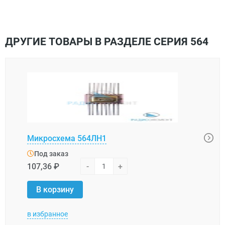
ДРУГИЕ ТОВАРЫ В РАЗДЕЛЕ СЕРИЯ 564
Микросхема 564ЛН1
Микр
Под заказ
Под
107,36 ₽
-
+
161,
В корзину
В 
в избранное
в изб