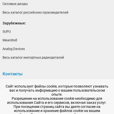
Силовые диоды
Весь каталог российских производителей
Зарубежные:
SUPU
MeanWell
Analog Devices
Весь каталог импортных радиодеталей
Контакты
192148, г. Санкт-Петербург, Железнодорожный проспект,
Сайт использует файлы cookie, которые позволяют узнавать
дом 36
вас и получать информацию о вашем пользовательском
опыте.
+7 (812) 565-06-52
Разрешение на использование cookie необходимо для
использования Сайта и его сервисов, включая заказ услуг.
Время работы: пн-пт, 10:00 - 18:00
При посещении страниц сайта вы даете согласие на
использование и хранение файлов cookie на вашем