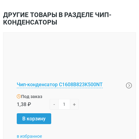
ДРУГИЕ ТОВАРЫ В РАЗДЕЛЕ ЧИП-
КОНДЕНСАТОРЫ
1206
Чип-конденсатор C1608B823K500NT
Hita
Под заказ
Под
1,38 ₽
-
+
15,0
В корзину
В 
в избранное
в изб