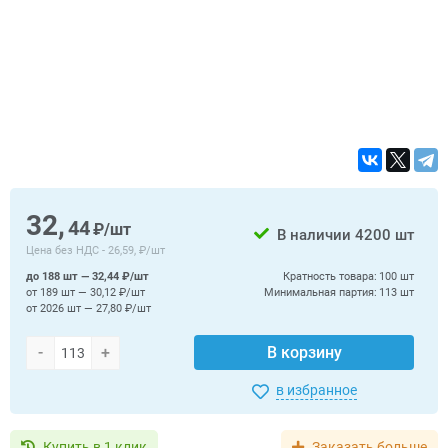
32,
44
₽/шт
В наличии
4200 шт
Цена без НДС -
26,59, ₽/шт
до 188 шт — 32,44 ₽/шт
Кратность товара:
100 шт
от 189 шт — 30,12 ₽/шт
Минимальная партия:
113 шт
от 2026 шт — 27,80 ₽/шт
-
+
В корзину
в избранное
Купить в 1 клик
Заказать больше