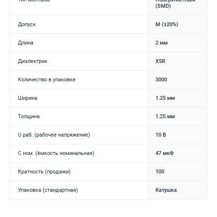
(SMD)
Допуск
M (±20%)
Длина
2 мм
Диэлектрик
X5R
Количество в упаковке
3000
Ширина
1.25 мм
Толщина
1.25 мм
U раб. (рабочее напряжение)
10 В
C ном. (ёмкость номинальная)
47 мкФ
Кратность (продажи)
100
Упаковка (стандартная)
Катушка