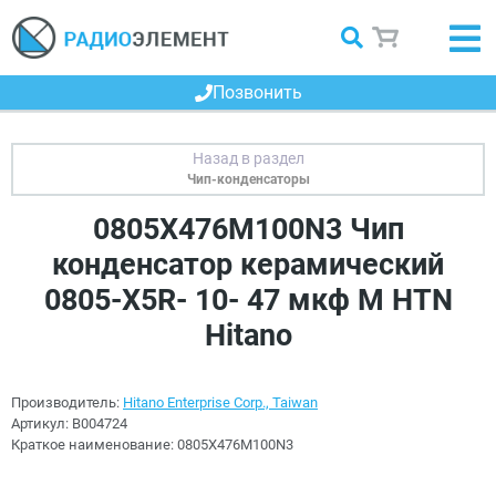
Позвонить
Чип-конденсаторы
0805X476M100N3 Чип
конденсатор керамический
0805-X5R- 10- 47 мкф M HTN
Hitano
Производитель:
Hitano Enterprise Corp., Taiwan
Артикул:
B004724
Краткое наименование:
0805X476M100N3