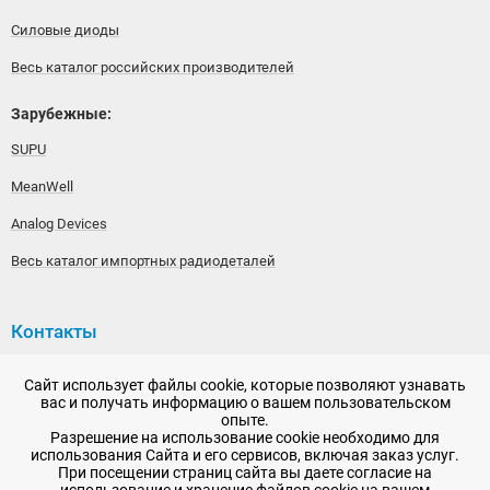
Силовые диоды
Весь каталог российских производителей
Зарубежные:
SUPU
MeanWell
Analog Devices
Весь каталог импортных радиодеталей
Контакты
192148, г. Санкт-Петербург, Железнодорожный проспект,
Сайт использует файлы cookie, которые позволяют узнавать
дом 36
вас и получать информацию о вашем пользовательском
опыте.
+7 (812) 565-06-52
Разрешение на использование cookie необходимо для
использования Сайта и его сервисов, включая заказ услуг.
Время работы: пн-пт, 10:00 - 18:00
При посещении страниц сайта вы даете согласие на