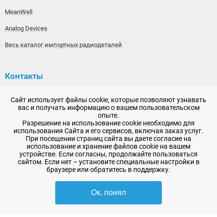
MeanWell
Analog Devices
Весь каталог импортных радиодеталей
Контакты
192148, г. Санкт-Петербург, Железнодорожный проспект,
Сайт использует файлы cookie, которые позволяют узнавать
дом 36
вас и получать информацию о вашем пользовательском
опыте.
+7 (812) 565-06-52
Разрешение на использование cookie необходимо для
использования Сайта и его сервисов, включая заказ услуг.
Время работы: пн-пт, 10:00 - 18:00
При посещении страниц сайта вы даете согласие на
использование и хранение файлов cookie на вашем
E-mail:
sale@radioelementy.ru
устройстве. Если согласны, продолжайте пользоваться
сайтом. Если нет – установите специальные настройки в
браузере или обратитесь в поддержку.
Ок, понял
2007 - 2026, ООО «РадиоЭлемент» © сайт носит информационный характер
и не является публичной офертой
-
SEO продвижение в Санкт-Петербурге