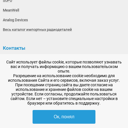
SUPU
MeanWell
Analog Devices
Весь каталог импортных радиодеталей
Контакты
192148, г. Санкт-Петербург, Железнодорожный проспект,
Сайт использует файлы cookie, которые позволяют узнавать
дом 36
вас и получать информацию о вашем пользовательском
опыте.
+7 (812) 565-06-52
Разрешение на использование cookie необходимо для
использования Сайта и его сервисов, включая заказ услуг.
Время работы: пн-пт, 10:00 - 18:00
При посещении страниц сайта вы даете согласие на
использование и хранение файлов cookie на вашем
E-mail:
sale@radioelementy.ru
устройстве. Если согласны, продолжайте пользоваться
сайтом. Если нет – установите специальные настройки в
браузере или обратитесь в поддержку.
Ок, понял
2007 - 2026, ООО «РадиоЭлемент» © сайт носит информационный характер
и не является публичной офертой