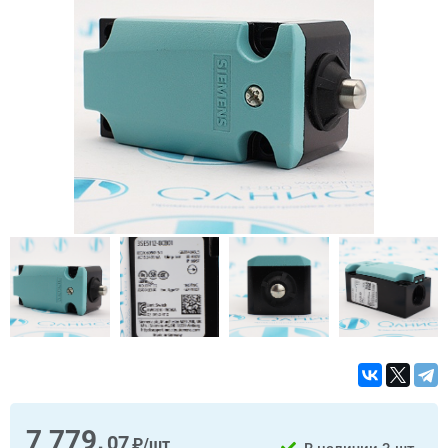
7 779,
07
₽/шт