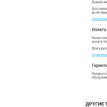
будние дн
Доставка
Термисторы
Фильтры
Cypress
Диоды Шоттки
9tripod
до ее тер
Подробне
Чип-резисторы
Электролитические алюминиевые
Holt
A-Line
Оплата
Слюдяные
Intel
ABB
Наша ком
оплату б
Чип-конденсаторы
ISSI
ABC
Для круп
Ионисторы
Kioxia
Accuride
Подробне
Прочие
Linear Technology
Acit Electronic
Гарант
Macroblock
Adam Tech
Предоста
обслужив
Maxim
Adesto
Microchip
Advantech
ДРУГИЕ 
Micron Technology
AEC