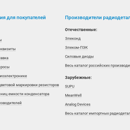
я для покупателей
Производители радиодета
Отечественные:
Элеконд
ы
Элеком-ПЭК
еквизиты
Силовые диоды
тавка
Весь каталог российских производ
просы
диоэлектронике
Зарубежные:
цветовой маркировки резисторов
SUPU
иниц емкости конденсатора
MeanWell
изводителей
Analog Devices
Весь каталог импортных радиодета