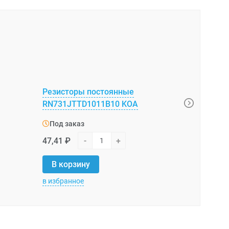
Резисторы постоянные
RK73H1JT
RN731JTTD1011B10 KOA
Под зака
Под заказ
3,05 ₽
-
47,41 ₽
-
+
В корзи
В корзину
в избранное
в избранно