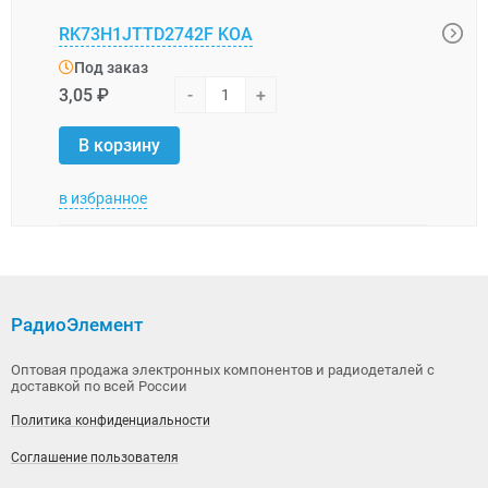
RK73H1JTTD2742F KOA
RK73
Под заказ
Под
3,05 ₽
-
+
3,05 
В корзину
В 
в избранное
в изб
РадиоЭлемент
Оптовая продажа электронных компонентов и радиодеталей с
доставкой по всей России
Политика конфиденциальности
Соглашение пользователя