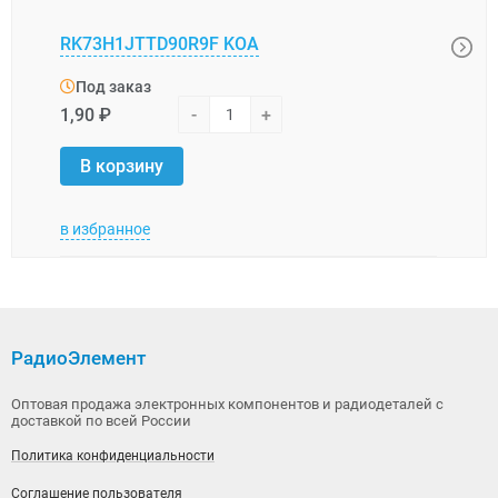
RK73H1JTTD90R9F KOA
RK73
Под заказ
Под
1,90 ₽
-
+
3,05 
В корзину
В 
в избранное
в изб
РадиоЭлемент
Оптовая продажа электронных компонентов и радиодеталей с
доставкой по всей России
Политика конфиденциальности
Соглашение пользователя