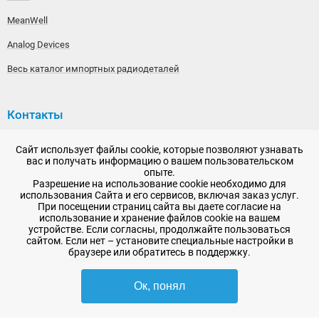
MeanWell
Analog Devices
Весь каталог импортных радиодеталей
Контакты
192148, г. Санкт-Петербург, Железнодорожный проспект,
Сайт использует файлы cookie, которые позволяют узнавать
дом 36
вас и получать информацию о вашем пользовательском
опыте.
+7 (812) 565-06-52
Разрешение на использование cookie необходимо для
использования Сайта и его сервисов, включая заказ услуг.
Время работы: пн-пт, 10:00 - 18:00
При посещении страниц сайта вы даете согласие на
использование и хранение файлов cookie на вашем
E-mail:
sale@radioelementy.ru
устройстве. Если согласны, продолжайте пользоваться
сайтом. Если нет – установите специальные настройки в
браузере или обратитесь в поддержку.
Ок, понял
2007 - 2026, ООО «РадиоЭлемент» © сайт носит информационный характер
и не является публичной офертой