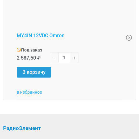
MY4IN 12VDC Omron
G4W-
Под заказ
Под
2 587,50 ₽
-
+
1 487
В корзину
В 
в избранное
в изб
РадиоЭлемент