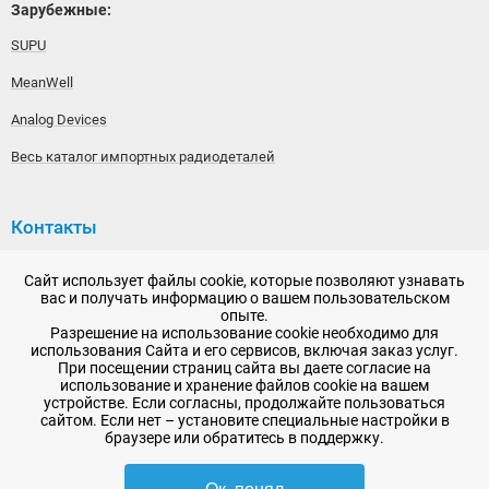
Зарубежные:
SUPU
MeanWell
Analog Devices
Весь каталог импортных радиодеталей
Контакты
192148, г. Санкт-Петербург, Железнодорожный проспект,
Сайт использует файлы cookie, которые позволяют узнавать
дом 36
вас и получать информацию о вашем пользовательском
опыте.
+7 (812) 565-06-52
Разрешение на использование cookie необходимо для
использования Сайта и его сервисов, включая заказ услуг.
Время работы: пн-пт, 10:00 - 18:00
При посещении страниц сайта вы даете согласие на
использование и хранение файлов cookie на вашем
E-mail:
sale@radioelementy.ru
устройстве. Если согласны, продолжайте пользоваться
сайтом. Если нет – установите специальные настройки в
браузере или обратитесь в поддержку.