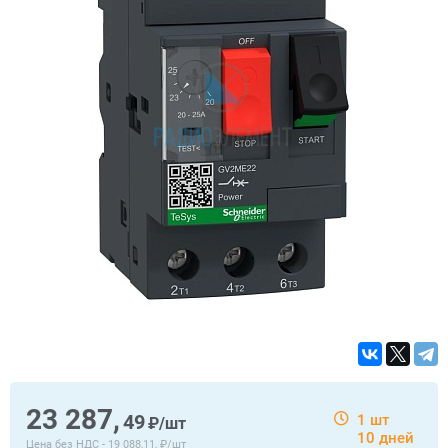
23 287,
49
1 шт
₽/шт
10 дней
Цена без НДС -
19 088,11, ₽/шт