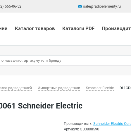
12) 565-06-52
sale@radioelementy.ru
нии
Каталог товаров
Каталоги PDF
Производит
алог радиодеталей
Импортные радиодетали
Schneider Electric
DL1CD0
0061 Schneider Electric
Производитель:
Schneider Electric Corp
Артикул:
GB3808590