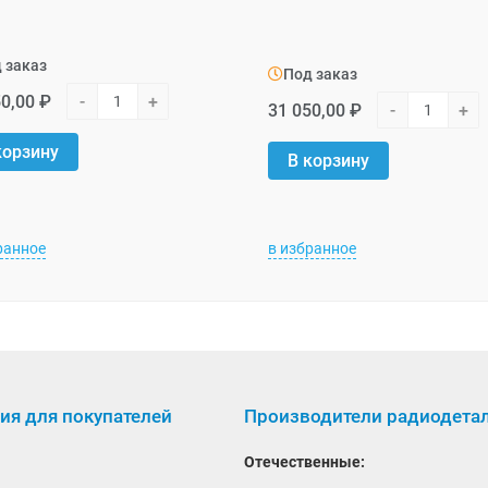
 заказ
Под заказ
0,00 ₽
-
+
31 050,00 ₽
-
+
корзину
В корзину
ранное
в избранное
я для покупателей
Производители радиодета
Отечественные: