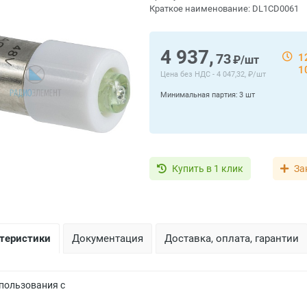
Краткое наименование:
DL1CD0061
4 937,
73
1
₽/шт
1
Цена без НДС -
4 047,32, ₽/шт
Минимальная партия:
3 шт
Купить в 1 клик
За
ктеристики
Документация
Доставка, оплата, гарантии
пользования с