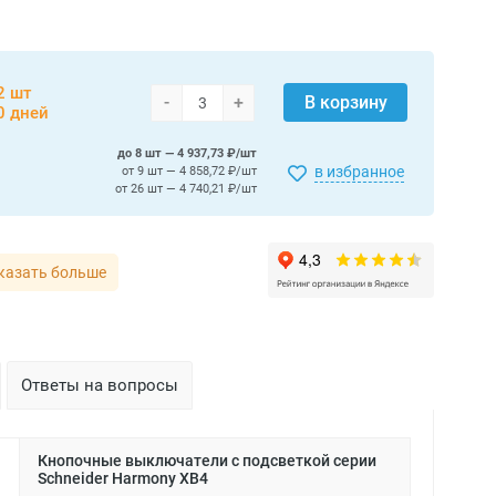
2 шт
-
+
В корзину
0 дней
до 8 шт — 4 937,73 ₽/шт
в избранное
от 9 шт — 4 858,72 ₽/шт
от 26 шт — 4 740,21 ₽/шт
казать больше
Ответы на вопросы
Кнопочные выключатели с подсветкой серии
Schneider Harmony XB4