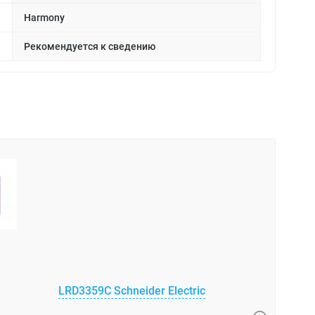
Harmony
Рекомендуется к сведению
A9C61316 S
Автомати
выключате
LRD3359C Schneider Electric
Ti24, 3 п