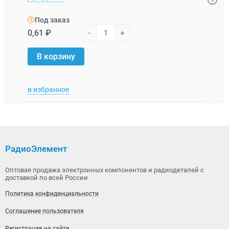
Под заказ
Под
0,61 ₽
-
+
7,39 
В корзину
В 
в избранное
в изб
РадиоЭлемент
Оптовая продажа электронных компонентов и радиодеталей с
доставкой по всей России
Политика конфиденциальности
Соглашение пользователя
Регистрация на сайте