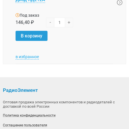
напр
200 
Под заказ
146,40 ₽
-
+
Под
16,6
В корзину
В 
в избранное
в изб
РадиоЭлемент
Оптовая продажа электронных компонентов и радиодеталей с
доставкой по всей России
Политика конфиденциальности
Соглашение пользователя