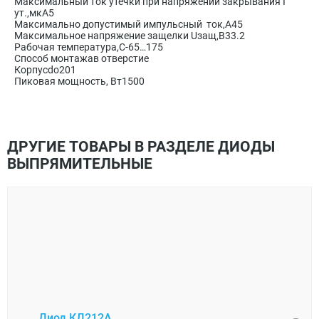
Максимальный ток утечки при напряжении закрывания I
ут.,мкА5
Максимально допустимый импульсный ток,А45
Максимальное напряжение защелки Uзащ,В33.2
Рабочая температура,С-65…175
Способ монтажав отверстие
Корпусdo201
Пиковая мощность, Вт1500
ДРУГИЕ ТОВАРЫ В РАЗДЕЛЕ ДИОДЫ
ВЫПРЯМИТЕЛЬНЫЕ
SK34
Диод КД212А
напр