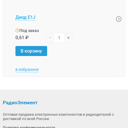
Диод E1J
Диод
Под заказ
Под
0,61 ₽
-
+
7,39 
В корзину
В 
в избранное
в изб
РадиоЭлемент
Оптовая продажа электронных компонентов и радиодеталей с
доставкой по всей России
Политика конфиденциальности