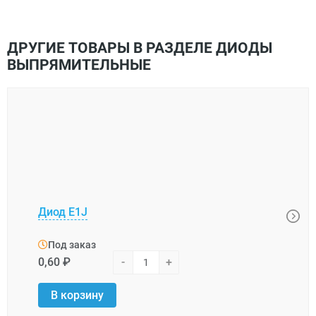
ДРУГИЕ ТОВАРЫ В РАЗДЕЛЕ ДИОДЫ
ВЫПРЯМИТЕЛЬНЫЕ
Диод E1J
Диод
Под заказ
Под
0,60 ₽
-
+
7,34 
В корзину
В 