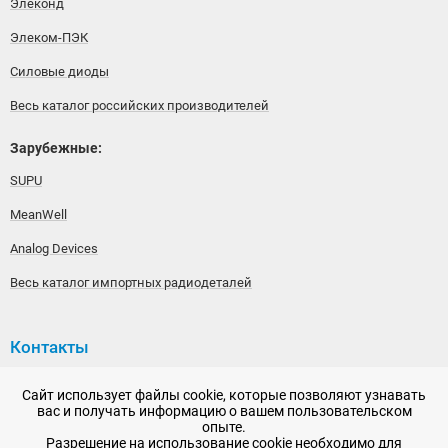
Элеконд
Элеком-ПЭК
Силовые диоды
Весь каталог российских производителей
Зарубежные:
SUPU
MeanWell
Analog Devices
Весь каталог импортных радиодеталей
Контакты
192148, г. Санкт-Петербург, Железнодорожный проспект,
Сайт использует файлы cookie, которые позволяют узнавать
дом 36
вас и получать информацию о вашем пользовательском
опыте.
+7 (812) 565-06-52
Разрешение на использование cookie необходимо для