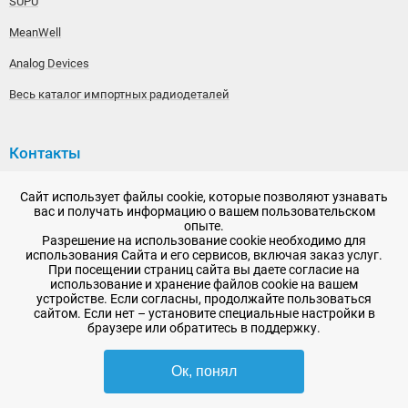
SUPU
MeanWell
Analog Devices
Весь каталог импортных радиодеталей
Контакты
192148, г. Санкт-Петербург, Железнодорожный проспект,
Сайт использует файлы cookie, которые позволяют узнавать
дом 36
вас и получать информацию о вашем пользовательском
опыте.
+7 (812) 565-06-52
Разрешение на использование cookie необходимо для
использования Сайта и его сервисов, включая заказ услуг.
Время работы: пн-пт, 10:00 - 18:00
При посещении страниц сайта вы даете согласие на
использование и хранение файлов cookie на вашем
E-mail:
sale@radioelementy.ru
устройстве. Если согласны, продолжайте пользоваться
сайтом. Если нет – установите специальные настройки в
браузере или обратитесь в поддержку.
Ок, понял
2007 - 2026, ООО «РадиоЭлемент» © сайт носит информационный характер
и не является публичной офертой