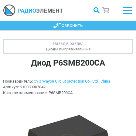
Позвонить
Диоды выпрямительные
Диод P6SMB200CA
Производитель:
CYG Wayon Circiut protection Co., Ltd., China
Артикул:
S10080007842
Краткое наименование:
P6SMB200CA