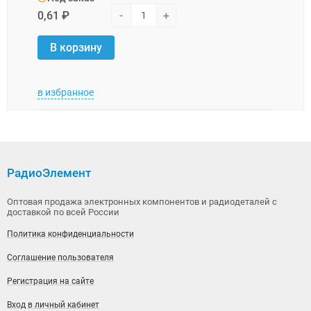
0,61 ₽
-
+
7,39 
В корзину
В 
в избранное
в изб
РадиоЭлемент
Оптовая продажа электронных компонентов и радиодеталей с
доставкой по всей России
Политика конфиденциальности
Соглашение пользователя
Регистрация на сайте
Вход в личный кабинет