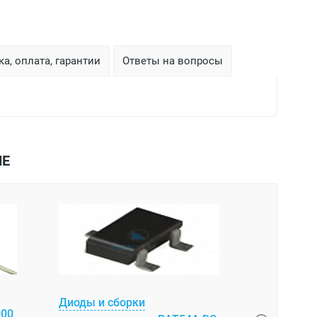
а, оплата, гарантии
Ответы на вопросы
ЫЕ
VS-80EBU0
Диоды и сборки
000
35нс Powe