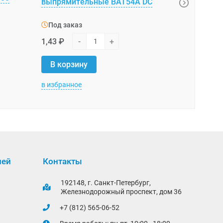
выпрямительные BAT54A DC
на вывода
Под заказ
Под зака
1,43 ₽
-
+
273,80 ₽
В корзину
В корзи
в избранное
в избранно
лей
Контакты
192148, г. Санкт-Петербург,
Железнодорожный проспект, дом 36
+7 (812) 565-06-52