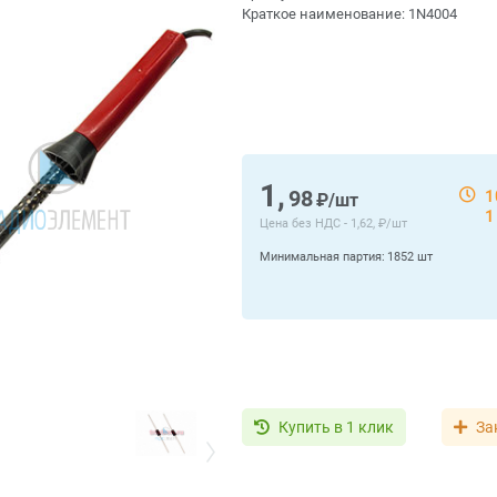
Краткое наименование:
1N4004
1,
98
1
₽/шт
1
Цена без НДС -
1,62, ₽/шт
Минимальная партия:
1852 шт
Купить в 1 клик
За