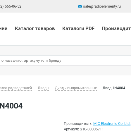
12) 565-06-52
sale@radioelementy.ru
нии
Каталог товаров
Каталоги PDF
Производит
алог радиодеталей
Диоды
Диоды выпрямительные
Диод 1N4004
1N4004
Производитель:
MIC Electronic Co. Ltd.
Артикул:
S10-00005711