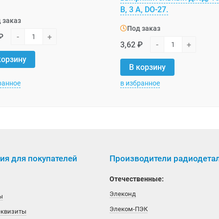
В, 3 А, DO-27.
 заказ
Под заказ
₽
-
+
3,62 ₽
-
+
корзину
В корзину
ранное
в избранное
я для покупателей
Производители радиодета
Отечественные:
Элеконд
ы
Элеком-ПЭК
еквизиты