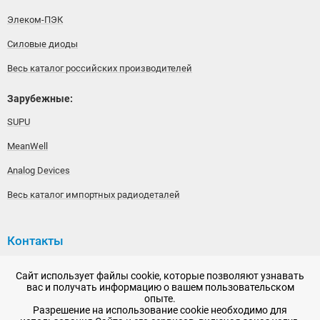
Элеком-ПЭК
Силовые диоды
Весь каталог российских производителей
Зарубежные:
SUPU
MeanWell
Analog Devices
Весь каталог импортных радиодеталей
Контакты
192148, г. Санкт-Петербург, Железнодорожный проспект,
Сайт использует файлы cookie, которые позволяют узнавать
дом 36
вас и получать информацию о вашем пользовательском
опыте.
+7 (812) 565-06-52
Разрешение на использование cookie необходимо для