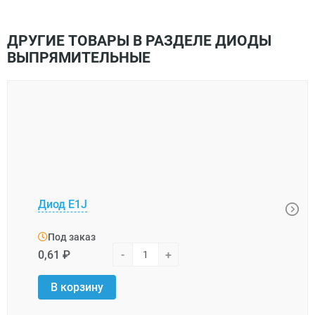
ДРУГИЕ ТОВАРЫ В РАЗДЕЛЕ ДИОДЫ
ВЫПРЯМИТЕЛЬНЫЕ
Диод E1J
Диод
Под заказ
Под
0,61 ₽
-
+
7,39 
В корзину
В 