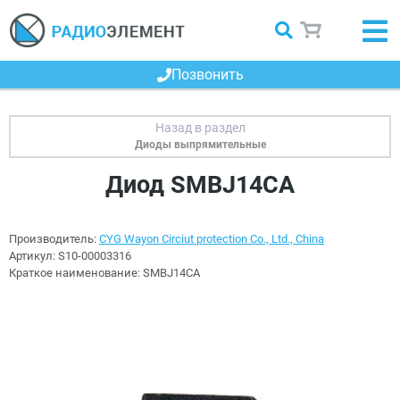
Позвонить
Диоды выпрямительные
Диод SMBJ14CA
Производитель:
CYG Wayon Circiut protection Co., Ltd., China
Артикул:
S10-00003316
Краткое наименование:
SMBJ14CA