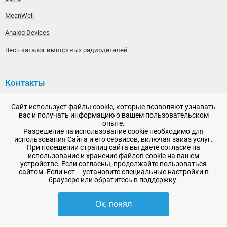
MeanWell
Analog Devices
Весь каталог импортных радиодеталей
Контакты
192148, г. Санкт-Петербург, Железнодорожный проспект,
Сайт использует файлы cookie, которые позволяют узнавать
дом 36
вас и получать информацию о вашем пользовательском
опыте.
+7 (812) 565-06-52
Разрешение на использование cookie необходимо для
использования Сайта и его сервисов, включая заказ услуг.
Время работы: пн-пт, 10:00 - 18:00
При посещении страниц сайта вы даете согласие на
использование и хранение файлов cookie на вашем
E-mail:
sale@radioelementy.ru
устройстве. Если согласны, продолжайте пользоваться
сайтом. Если нет – установите специальные настройки в
браузере или обратитесь в поддержку.
Ок, понял
2007 - 2026, ООО «РадиоЭлемент» © сайт носит информационный характер
и не является публичной офертой