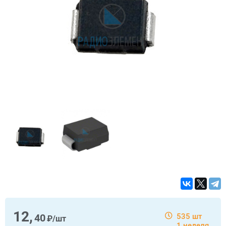
12,
40
535 шт
₽/шт
1 неделя