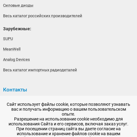
Силовые диоды
Весь каталог российских производителей
Зарубежные:
SUPU
MeanWell
Analog Devices
Весь каталог импортных радиодеталей
Контакты
192148, г. Санкт-Петербург, Железнодорожный проспект,
Сайт использует файлы cookie, которые позволяют узнавать
дом 36
вас и получать информацию о вашем пользовательском
опыте.
+7 (812) 565-06-52
Разрешение на использование cookie необходимо для
использования Сайта и его сервисов, включая заказ услуг.
Время работы: пн-пт, 10:00 - 18:00
При посещении страниц сайта вы даете согласие на
использование и хранение файлов cookie на вашем