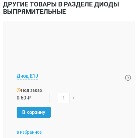
ДРУГИЕ ТОВАРЫ В РАЗДЕЛЕ ДИОДЫ
ВЫПРЯМИТЕЛЬНЫЕ
Диод E1J
Диод
Под заказ
Под
0,60 ₽
-
+
7,34 
В корзину
В 
в избранное
в изб