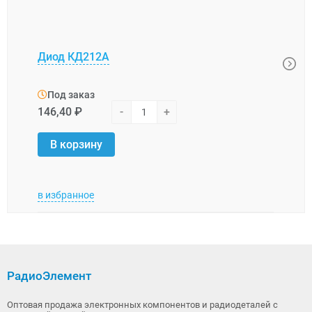
SK34
Диод КД212А
напр
напр
200 
Под заказ
146,40 ₽
-
+
Под
16,6
В корзину
В 
в избранное
в изб
РадиоЭлемент
Оптовая продажа электронных компонентов и радиодеталей с