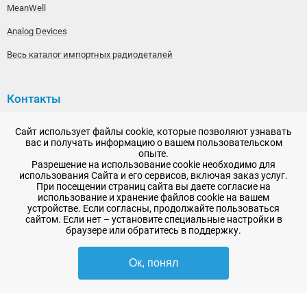
MeanWell
Analog Devices
Весь каталог импортных радиодеталей
Контакты
192148, г. Санкт-Петербург, Железнодорожный проспект,
Сайт использует файлы cookie, которые позволяют узнавать
дом 36
вас и получать информацию о вашем пользовательском
опыте.
+7 (812) 565-06-52
Разрешение на использование cookie необходимо для
использования Сайта и его сервисов, включая заказ услуг.
Время работы: пн-пт, 10:00 - 18:00
При посещении страниц сайта вы даете согласие на
использование и хранение файлов cookie на вашем
E-mail:
sale@radioelementy.ru
устройстве. Если согласны, продолжайте пользоваться
сайтом. Если нет – установите специальные настройки в
браузере или обратитесь в поддержку.
Ок, понял
2007 - 2026, ООО «РадиоЭлемент» © сайт носит информационный характер
и не является публичной офертой
-
SEO продвижение в Санкт-Петербурге