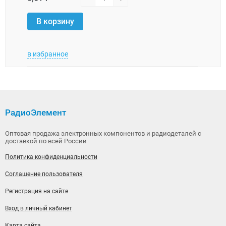
В корзину
В 
в избранное
в изб
РадиоЭлемент
Оптовая продажа электронных компонентов и радиодеталей с
доставкой по всей России
Политика конфиденциальности
Соглашение пользователя
Регистрация на сайте
Вход в личный кабинет
Карта сайта