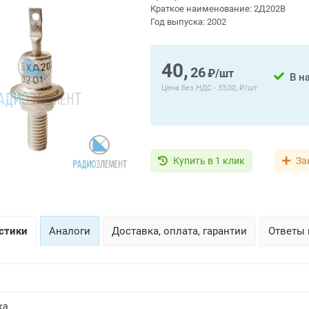
Краткое наименование:
2Д202В
Год выпуска:
2002
40,
26
₽/шт
В н
Цена без НДС -
33,00, ₽/шт
Купить в 1 клик
За
стики
Аналоги
Доставка, оплата, гарантии
Ответы 
ка