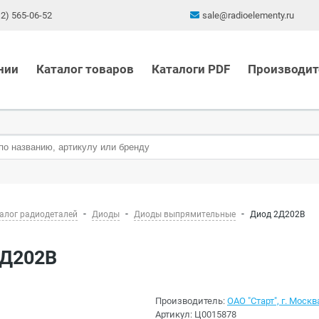
12) 565-06-52
sale@radioelementy.ru
нии
Каталог товаров
Каталоги PDF
Производит
алог радиодеталей
Диоды
Диоды выпрямительные
Диод 2Д202В
2Д202В
Производитель:
ОАО "Старт", г. Москв
Артикул:
Ц0015878