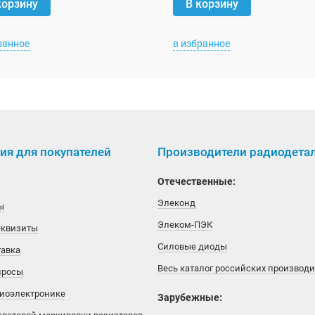
корзину
В корзину
ранное
в избранное
я для покупателей
Производители радиодета
Отечественные:
Элеконд
ы
Элеком-ПЭК
еквизиты
Силовые диоды
тавка
Весь каталог российских производ
просы
диоэлектронике
Зарубежные: