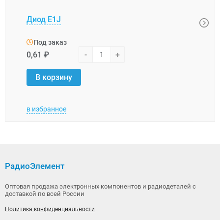
Диод E1J
Диод
Под заказ
Под
0,61 ₽
-
+
7,39 
В корзину
В 
в избранное
в изб
РадиоЭлемент
Оптовая продажа электронных компонентов и радиодеталей с
доставкой по всей России
Политика конфиденциальности