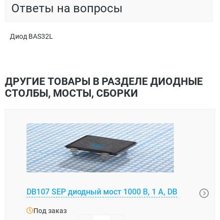
Ответы на вопросы
Диод BAS32L
ДРУГИЕ ТОВАРЫ В РАЗДЕЛЕ ДИОДНЫЕ
СТОЛБЫ, МОСТЫ, СБОРКИ
DB107 SEP диодный мост 1000 В, 1 А, DB
Диод
Под заказ
Под