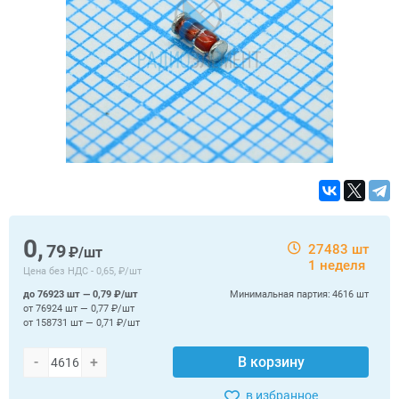
0,
79
27483 шт
₽/шт
1 неделя
Цена без НДС -
0,65, ₽/шт
до 76923 шт — 0,79 ₽/шт
Минимальная партия:
4616 шт
от 76924 шт — 0,77 ₽/шт
от 158731 шт — 0,71 ₽/шт
-
+
В корзину
в избранное