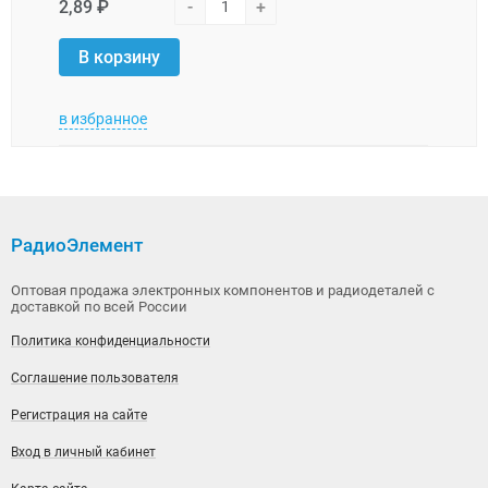
2,89 ₽
-
+
11,0
В корзину
В 
в избранное
в изб
РадиоЭлемент
Оптовая продажа электронных компонентов и радиодеталей с
доставкой по всей России
Политика конфиденциальности
Соглашение пользователя
Регистрация на сайте
Вход в личный кабинет