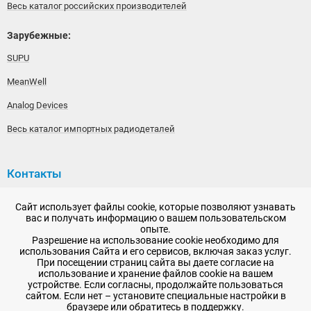
Весь каталог российских производителей
Зарубежные:
SUPU
MeanWell
Analog Devices
Весь каталог импортных радиодеталей
Контакты
192148, г. Санкт-Петербург, Железнодорожный проспект,
Сайт использует файлы cookie, которые позволяют узнавать
дом 36
вас и получать информацию о вашем пользовательском
опыте.
+7 (812) 565-06-52
Разрешение на использование cookie необходимо для
использования Сайта и его сервисов, включая заказ услуг.
Время работы: пн-пт, 10:00 - 18:00
При посещении страниц сайта вы даете согласие на
использование и хранение файлов cookie на вашем
E-mail:
sale@radioelementy.ru
устройстве. Если согласны, продолжайте пользоваться
сайтом. Если нет – установите специальные настройки в
браузере или обратитесь в поддержку.