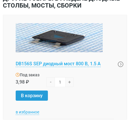
СТОЛБЫ, МОСТЫ, СБОРКИ
GBU1
DB156S SEP диодный мост 800 В, 1.5 А
В, 10
Под заказ
Под
3,98 ₽
-
+
13,2
В корзину
В 
в избранное
в изб