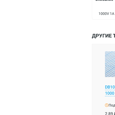
Термисторы
Фильтры
Cypress
Диоды Шоттки
1000V 1A
Чип-резисторы
Электролитические алюминиевые
Holt
Стабилитроны
Слюдяные
Intel
Д814-Д818
Транзисторы
ДРУГИЕ 
Чип-конденсаторы
ISSI
Стабилитроны 2С
IGBT транзисторы
Тиристоры
Ионисторы
Kioxia
Стабилитроны КС
СВЧ транзисторы
Динисторы
Импортные радиодетали
Прочие
Linear Technology
Транзисторы биполярные
Симисторы
2Pai Semiconductor
Источники питания
Macroblock
Транзисторы германиевые
Тринисторы
3M
Aimtec
Коммутация
DB10
Maxim
Транзисторы полевые
3PEAK
Carspa
Выключатели
Компенсация реактивной мощности
1000 
Microchip
9tripod
Chinfa
Кабельные наконечники, клеммники,
Контакторы КРМ
Оптоэлектронные приборы
Под
зажимы
Micron Technology
A-Line
Delus
Контроллеры КРМ
Аксессуары для светодиодов
Предохранители и вставки плавкие
2,89 