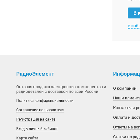
Кнопки, кнопочные посты
MiraMEMS
ABB
Mean Well
Фазовые косинусные конденсаторы
Излучающие диоды ИК-диапазона
Вставки плавкие
Промышленное оборудование
В 
Переключатели
National Semiconductor
ABC
Minmax
Индикаторы и дисплеи
Держатели предохранителей
Адаптеры
Прочие
в изб
Тумблеры
OKI
Accuride
Mornsun
Оптопары
Предохранители
Вентиляторы промышленные
Акустические компоненты
Разъемы, соединители
Phison
Acit Electronic
PEAK Electronics
Осветительная техника
Термопредохранители
Двигатели
Беспроводное оборудование
SUPU
Реле
Power Integrations
Adam Tech
Power-One
Светодиодные коммутаторные лампы
Контакты
Датчики
Amphenol
Аксессуары для реле
Под заказ
РадиоЭлемент
Информаци
Silicon Motion
Adesto
Recom
Светодиоды
Контроллеры
Инструменты
Amphenol ICC
Герконовые реле
Оптовая продажа электронных компонентов и
О компании
радиодеталей с доставкой по всей России
SimChip
Advantech
Shineting Technology
Фоточувствительные приборы
Модули
Кабели, провода
AUK
Контакторы, пускатели
Наши клиент
Политика конфиденциальности
Winbond
AEC
TDK-Lambda
Обогревательное оборудование
Крепёж, комплектующие
Connfly Electronic
Реле времени
Контакты и р
Соглашение пользователя
Оплата и дос
Регистрация на сайте
Xilinx
Aetina
Traco Power
Оборудование
Лампы
Degson
Реле защиты
Ответы на во
Вход в личный кабинет
Аналоговые ключи и мультиплексоры
Agilent
XP Power
Ограничители напряжения
Патроны, арматура
Deltron
Реле напряжения
Статьи по ра
Карта сайта