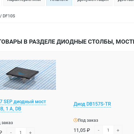
 / DF10S
ТОВАРЫ В РАЗДЕЛЕ ДИОДНЫЕ СТОЛБЫ, МОСТ
7 SEP диодный мост
Диод DB157S-TR
В, 1 А, DB
Под заказ
 заказ
11,05 ₽
-
+
₽
-
+