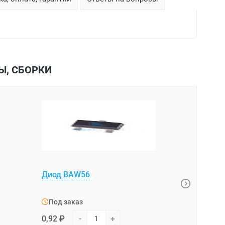
Ы, СБОРКИ
DF04M SE
Диод BAW56
диодный мо
Под заказ
Под зака
0,92 ₽
-
+
3,42 ₽
-