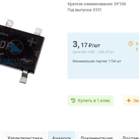
Краткое наименование:
DF10S
Год выпуска:
0101
3,
17
1
₽/шт
1
Цена без НДС -
2,60, ₽/шт
Минимальная партия:
1154 шт
Купить в 1 клик
За
Характеристики
Аналоги
Документация
Доставк