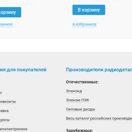
В корзину
корзину
ранное
в избранное
я для покупателей
Производители радиодета
Отечественные:
Элеконд
ы
Элеком-ПЭК
еквизиты
Силовые диоды
тавка
Весь каталог российских производ
просы
диоэлектронике
Зарубежные: