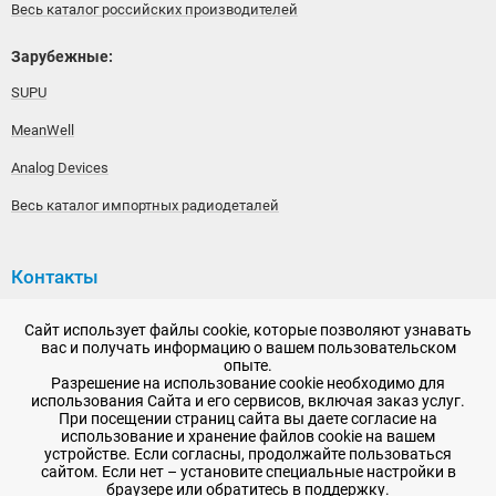
Весь каталог российских производителей
Зарубежные:
SUPU
MeanWell
Analog Devices
Весь каталог импортных радиодеталей
Контакты
192148, г. Санкт-Петербург, Железнодорожный проспект,
Сайт использует файлы cookie, которые позволяют узнавать
дом 36
вас и получать информацию о вашем пользовательском
опыте.
+7 (812) 565-06-52
Разрешение на использование cookie необходимо для
использования Сайта и его сервисов, включая заказ услуг.
Время работы: пн-пт, 10:00 - 18:00
При посещении страниц сайта вы даете согласие на
использование и хранение файлов cookie на вашем
E-mail:
sale@radioelementy.ru
устройстве. Если согласны, продолжайте пользоваться
сайтом. Если нет – установите специальные настройки в
браузере или обратитесь в поддержку.