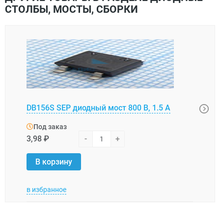
СТОЛБЫ, МОСТЫ, СБОРКИ
GBU1
DB156S SEP диодный мост 800 В, 1.5 А
В, 10
Под заказ
Под
3,98 ₽
-
+
13,2
В корзину
В 
в избранное
в изб