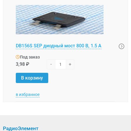
GBU1
DB156S SEP диодный мост 800 В, 1.5 А
В, 10
Под заказ
Под
3,98 ₽
-
+
13,2
В корзину
В 
в избранное
в изб
РадиоЭлемент