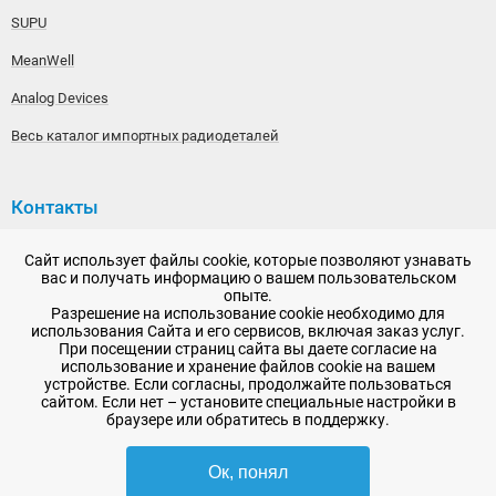
SUPU
MeanWell
Analog Devices
Весь каталог импортных радиодеталей
Контакты
192148, г. Санкт-Петербург, Железнодорожный проспект,
Сайт использует файлы cookie, которые позволяют узнавать
дом 36
вас и получать информацию о вашем пользовательском
опыте.
+7 (812) 565-06-52
Разрешение на использование cookie необходимо для
использования Сайта и его сервисов, включая заказ услуг.
Время работы: пн-пт, 10:00 - 18:00
При посещении страниц сайта вы даете согласие на
использование и хранение файлов cookie на вашем
E-mail:
sale@radioelementy.ru
устройстве. Если согласны, продолжайте пользоваться
сайтом. Если нет – установите специальные настройки в
браузере или обратитесь в поддержку.
Ок, понял
2007 - 2026, ООО «РадиоЭлемент» © сайт носит информационный характер
и не является публичной офертой