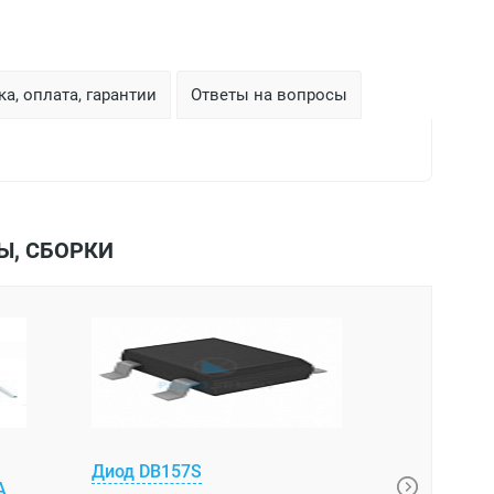
а, оплата, гарантии
Ответы на вопросы
Ы, СБОРКИ
Диод DB157S
Диодный 
А