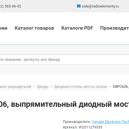
12) 565-06-52
sale@radioelementy.ru
нии
Каталог товаров
Каталоги PDF
Производит
алог радиодеталей
Диоды
Диодные столбы, мосты, сборки
KBPC606,
06, выпрямительный диодный мост
Производитель:
Yangjie Electronic Tech
Артикул:
W2011279335