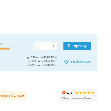
шт
-
+
В корзину
неделя
до 197 шт — 30,83 ₽/шт
в избранное
от 198 шт — 29,69 ₽/шт
от 2055 шт — 27,41 ₽/шт
казать больше