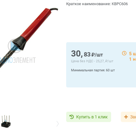
Краткое наименование:
KBPC606
30,
83
5 
₽/шт
1 
Цена без НДС -
25,27, ₽/шт
Минимальная партия:
60 шт
Купить в 1 клик
За