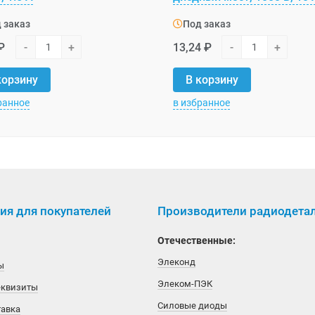
 заказ
Под заказ
₽
-
+
13,24 ₽
-
+
корзину
В корзину
ранное
в избранное
я для покупателей
Производители радиодета
Отечественные:
Элеконд
ы
Элеком-ПЭК
еквизиты
Силовые диоды
тавка