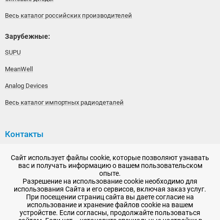
Весь каталог российских производителей
Зарубежные:
SUPU
MeanWell
Analog Devices
Весь каталог импортных радиодеталей
Контакты
192148, г. Санкт-Петербург, Железнодорожный проспект,
Сайт использует файлы cookie, которые позволяют узнавать
дом 36
вас и получать информацию о вашем пользовательском
опыте.
+7 (812) 565-06-52
Разрешение на использование cookie необходимо для
использования Сайта и его сервисов, включая заказ услуг.
Время работы: пн-пт, 10:00 - 18:00
При посещении страниц сайта вы даете согласие на
использование и хранение файлов cookie на вашем
E-mail:
sale@radioelementy.ru
устройстве. Если согласны, продолжайте пользоваться