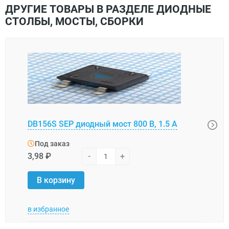
ДРУГИЕ ТОВАРЫ В РАЗДЕЛЕ ДИОДНЫЕ
СТОЛБЫ, МОСТЫ, СБОРКИ
GBU1
DB156S SEP диодный мост 800 В, 1.5 А
В, 10
Под заказ
Под
3,98 ₽
-
+
13,2
В корзину
В 
в избранное
в изб