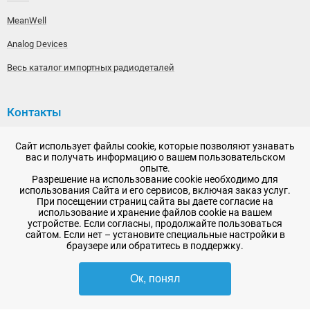
MeanWell
Analog Devices
Весь каталог импортных радиодеталей
Контакты
192148, г. Санкт-Петербург, Железнодорожный проспект,
Сайт использует файлы cookie, которые позволяют узнавать
дом 36
вас и получать информацию о вашем пользовательском
опыте.
+7 (812) 565-06-52
Разрешение на использование cookie необходимо для
использования Сайта и его сервисов, включая заказ услуг.
Время работы: пн-пт, 10:00 - 18:00
При посещении страниц сайта вы даете согласие на
использование и хранение файлов cookie на вашем
E-mail:
sale@radioelementy.ru
устройстве. Если согласны, продолжайте пользоваться
сайтом. Если нет – установите специальные настройки в
браузере или обратитесь в поддержку.
Ок, понял
2007 - 2026, ООО «РадиоЭлемент» © сайт носит информационный характер
и не является публичной офертой