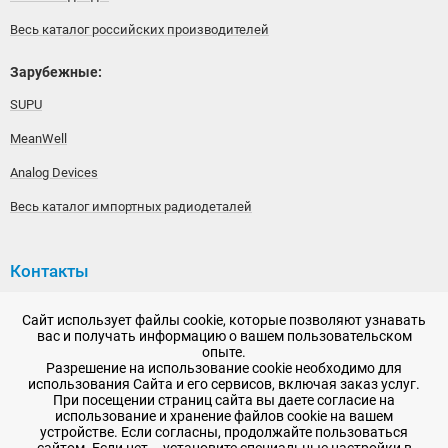
Весь каталог российских производителей
Зарубежные:
SUPU
MeanWell
Analog Devices
Весь каталог импортных радиодеталей
Контакты
192148, г. Санкт-Петербург, Железнодорожный проспект,
Сайт использует файлы cookie, которые позволяют узнавать
дом 36
вас и получать информацию о вашем пользовательском
опыте.
+7 (812) 565-06-52
Разрешение на использование cookie необходимо для
использования Сайта и его сервисов, включая заказ услуг.
Время работы: пн-пт, 10:00 - 18:00
При посещении страниц сайта вы даете согласие на
использование и хранение файлов cookie на вашем
E-mail:
sale@radioelementy.ru
устройстве. Если согласны, продолжайте пользоваться