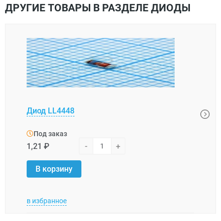
ДРУГИЕ ТОВАРЫ В РАЗДЕЛЕ ДИОДЫ
ES1J
Диод LL4448
выпр
123FL
Под заказ
Под
1,21 ₽
-
+
0,74 
В корзину
В 
в избранное
в изб