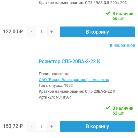
Краткое наименование:
СП3-19А3-0,5-220к-20%
В наличии
66 шт
122,00 ₽
-
+
В корзину
в избранное
Резистор СП5-20ВА-2-22 К
Производитель:
ОАО "Рикор Электроникс", г. Арзамас
Год выпуска:
1992
Краткое наименование:
СП5-20ВА-2-22 К
Артикул:
N318584
В наличии
62 шт
153,72 ₽
-
+
В корзину