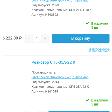
ОАО "Рикор Электроникс", г. Арзамас
Год выпуска:
2023
Краткое наименование:
СП5-21А-1-10 К
Артикул:
N893802
В наличии
5 шт
6 222,00 ₽
-
+
В корзину
в избранное
Резистор СП5-35А-22 К
Производитель:
ОАО "Рикор Электроникс", г. Арзамас
Год выпуска:
2014
Краткое наименование:
СП5-35А-22 К
Артикул:
N361518
В наличии
5 шт