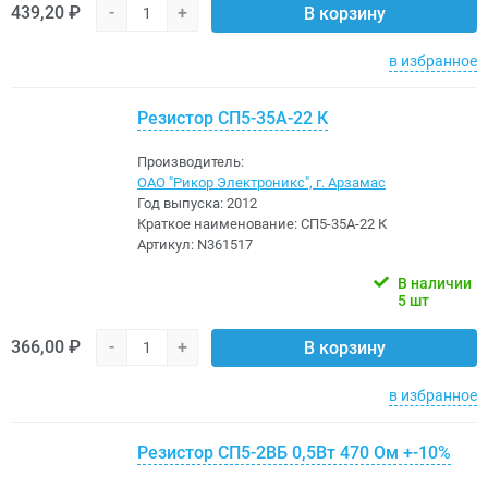
439,20 ₽
-
+
В корзину
в избранное
Резистор СП5-35А-22 К
Производитель:
ОАО "Рикор Электроникс", г. Арзамас
Год выпуска:
2012
Краткое наименование:
СП5-35А-22 К
Артикул:
N361517
В наличии
5 шт
366,00 ₽
-
+
В корзину
в избранное
Резистор СП5-2ВБ 0,5Вт 470 Ом +-10%