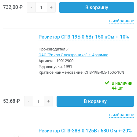
732,00 ₽
-
+
В корзину
в избранное
Резистор СП3-19Б 0,5Вт 150 кОм +-10%
Производитель:
ОАО "Рикор Электроникс", г. Арзамас
Артикул:
Ц0012900
Год выпуска:
1991
Краткое наименование:
СП3-19Б-0,5-150к-10%
В наличии
44 шт
53,68 ₽
-
+
В корзину
в избранное
Резистор СП3-38В 0,125Вт 680 Ом +-20%