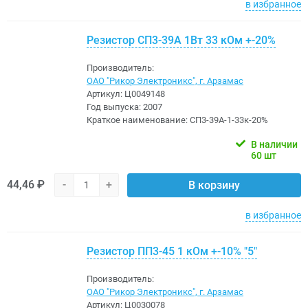
в избранное
Резистор СП3-39А 1Вт 33 кОм +-20%
Производитель:
ОАО "Рикор Электроникс", г. Арзамас
Артикул:
Ц0049148
Год выпуска:
2007
Краткое наименование:
СП3-39А-1-33к-20%
В наличии
60 шт
44,46 ₽
-
+
В корзину
в избранное
Резистор ПП3-45 1 кОм +-10% "5"
Производитель:
ОАО "Рикор Электроникс", г. Арзамас
Артикул:
Ц0030078