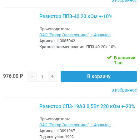
Резистор ПП3-40 20 кОм +-10%
Производитель:
ОАО "Рикор Электроникс", г. Арзамас
Артикул:
Ц0085042
Краткое наименование:
ПП3-40-20к-10%
В наличии
7 шт
976,00 ₽
-
+
В корзину
в избранное
Резистор СП3-19А3 0,5Вт 220 кОм +-20%
Производитель:
ОАО "Рикор Электроникс", г. Арзамас
Артикул:
Ц0091967
Год выпуска:
1992