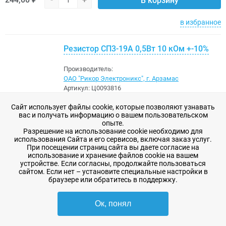
В корзину
в избранное
Резистор СП3-19А 0,5Вт 10 кОм +-10%
Производитель:
ОАО "Рикор Электроникс", г. Арзамас
Артикул:
Ц0093816
Краткое наименование:
СП3-19А-0,5-10к-10% (кор.
Сайт использует файлы cookie, которые позволяют узнавать
ноги)
вас и получать информацию о вашем пользовательском
опыте.
В наличии
Разрешение на использование cookie необходимо для
28 шт
использования Сайта и его сервисов, включая заказ услуг.
При посещении страниц сайта вы даете согласие на
122,00 ₽
-
+
В корзину
использование и хранение файлов cookie на вашем
устройстве. Если согласны, продолжайте пользоваться
сайтом. Если нет – установите специальные настройки в
в избранное
браузере или обратитесь в поддержку.
Резистор ПП3-43-1,5 К
Ок, понял
Производитель: