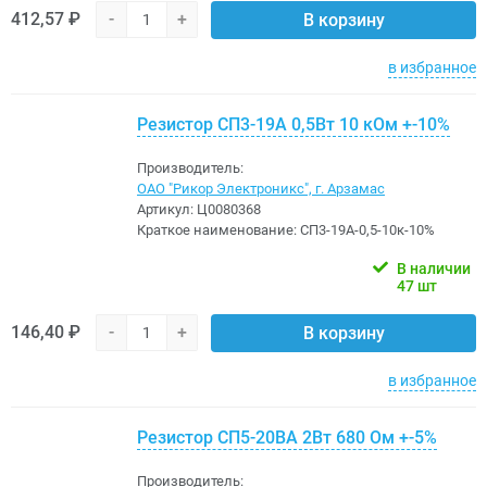
412,57 ₽
-
+
В корзину
в избранное
Резистор СП3-19А 0,5Вт 10 кОм +-10%
Производитель:
ОАО "Рикор Электроникс", г. Арзамас
Артикул:
Ц0080368
Краткое наименование:
СП3-19А-0,5-10к-10%
В наличии
47 шт
146,40 ₽
-
+
В корзину
в избранное
Резистор СП5-20ВА 2Вт 680 Ом +-5%
Производитель: