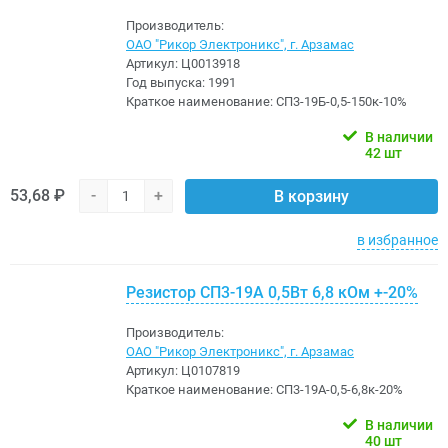
Производитель:
ОАО "Рикор Электроникс", г. Арзамас
Артикул:
Ц0013918
Год выпуска:
1991
Краткое наименование:
СП3-19Б-0,5-150к-10%
В наличии
42 шт
53,68 ₽
-
+
В корзину
в избранное
Резистор СП3-19А 0,5Вт 6,8 кОм +-20%
Производитель:
ОАО "Рикор Электроникс", г. Арзамас
Артикул:
Ц0107819
Краткое наименование:
СП3-19А-0,5-6,8к-20%
В наличии
40 шт