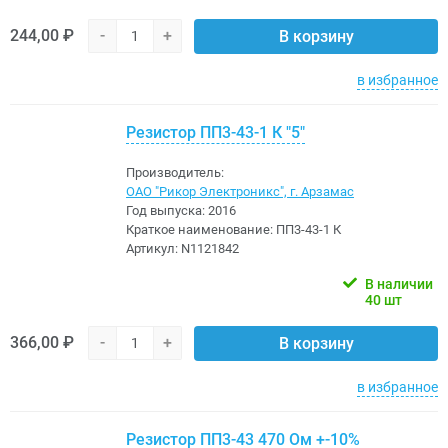
244,00 ₽
-
+
В корзину
в избранное
Резистор ПП3-43-1 К "5"
Производитель:
ОАО "Рикор Электроникс", г. Арзамас
Год выпуска:
2016
Краткое наименование:
ПП3-43-1 К
Артикул:
N1121842
В наличии
40 шт
366,00 ₽
-
+
В корзину
в избранное
Резистор ПП3-43 470 Ом +-10%