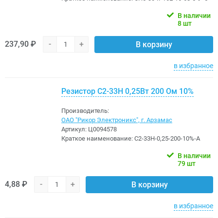
В наличии
8 шт
237,90 ₽
-
+
В корзину
в избранное
Резистор С2-33Н 0,25Вт 200 Ом 10%
Производитель:
ОАО "Рикор Электроникс", г. Арзамас
Артикул:
Ц0094578
Краткое наименование:
С2-33Н-0,25-200-10%-А
В наличии
79 шт
4,88 ₽
-
+
В корзину
в избранное