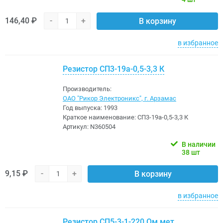
146,40 ₽
-
+
В корзину
в избранное
Резистор СП3-19а-0,5-3,3 К
Производитель:
ОАО "Рикор Электроникс", г. Арзамас
Год выпуска:
1993
Краткое наименование:
СП3-19а-0,5-3,3 К
Артикул:
N360504
В наличии
38 шт
9,15 ₽
-
+
В корзину
в избранное
Резистор СП5-3-1-220 Ом мет.