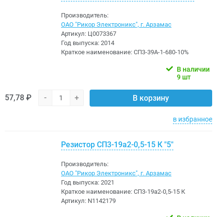
Производитель:
ОАО "Рикор Электроникс", г. Арзамас
Артикул:
Ц0073367
Год выпуска:
2014
Краткое наименование:
СП3-39А-1-680-10%
В наличии
9 шт
57,78 ₽
-
+
В корзину
в избранное
Резистор СП3-19а2-0,5-15 К "5"
Производитель:
ОАО "Рикор Электроникс", г. Арзамас
Год выпуска:
2021
Краткое наименование:
СП3-19а2-0,5-15 К
Артикул:
N1142179