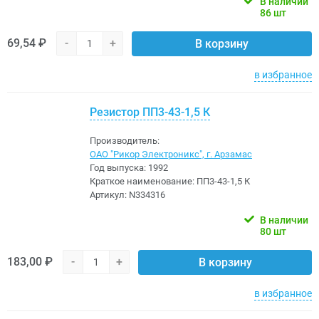
В наличии
86 шт
69,54 ₽
-
+
В корзину
в избранное
Резистор ПП3-43-1,5 К
Производитель:
ОАО "Рикор Электроникс", г. Арзамас
Год выпуска:
1992
Краткое наименование:
ПП3-43-1,5 К
Артикул:
N334316
В наличии
80 шт
183,00 ₽
-
+
В корзину
в избранное