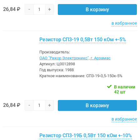
26,84 ₽
-
+
В корзину
в избранное
Резистор СП3-19 0,5Вт 150 кОм +-5%
Производитель:
ОАО "Рикор Электроникс", г. Арзамас
Артикул:
Ц0012898
Год выпуска:
1988
Краткое наименование:
СП3-19-0,5-150к-5%
В наличии
42 шт
26,84 ₽
-
+
В корзину
в избранное
Резистор СП3-19Б 0,5Вт 150 кОм +-10%