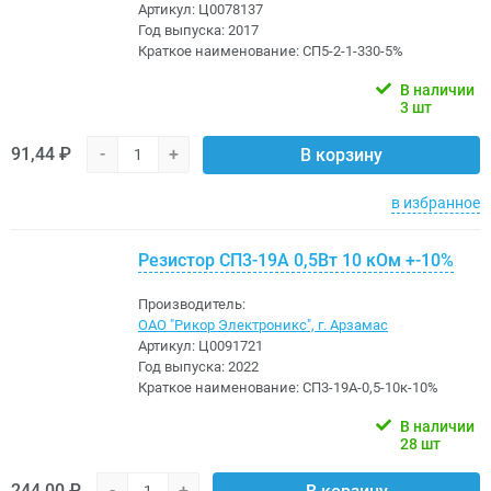
Артикул:
Ц0078137
Год выпуска:
2017
Краткое наименование:
СП5-2-1-330-5%
В наличии
3 шт
91,44 ₽
-
+
В корзину
в избранное
Резистор СП3-19А 0,5Вт 10 кОм +-10%
Производитель:
ОАО "Рикор Электроникс", г. Арзамас
Артикул:
Ц0091721
Год выпуска:
2022
Краткое наименование:
СП3-19А-0,5-10к-10%
В наличии
28 шт
244,00 ₽
-
+