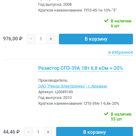
Год выпуска:
2008
Краткое наименование:
ПП3-45-1к-10%-"5"
В наличии
6 шт
976,00 ₽
-
+
В корзину
в избранное
Резистор СП3-39А 1Вт 6,8 кОм +-20%
Производитель:
ОАО "Рикор Электроникс", г. Арзамас
Артикул:
Ц0049149
Год выпуска:
2010
Краткое наименование:
СП3-39А-1-6,8к-20%
В наличии
55 шт
44,46 ₽
-
+
В корзину