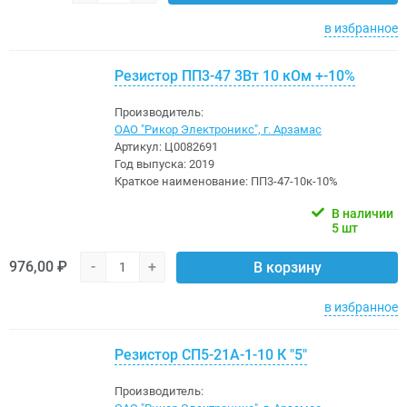
в избранное
Резистор ПП3-47 3Вт 10 кОм +-10%
Производитель:
ОАО "Рикор Электроникс", г. Арзамас
Артикул:
Ц0082691
Год выпуска:
2019
Краткое наименование:
ПП3-47-10к-10%
В наличии
5 шт
976,00 ₽
-
+
В корзину
в избранное
Резистор СП5-21А-1-10 К "5"
Производитель: