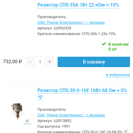
Резистор СП5-35А 1Вт 22 кОм +-10%
Производитель:
ОАО "Рикор Электроникс", г. Арзамас
Артикул:
Ц0092329
Краткое наименование:
СП5-35А-1-22к-10%
В наличии
8 шт
732,00 ₽
-
+
В корзину
в избранное
Резистор СП5-30-II-16Е 16Вт 68 Ом +-5%
"5"
Производитель:
ОАО "Рикор Электроникс", г. Арзамас
Артикул:
Ц0013802
Год выпуска:
1991
Краткое наименование:
СП5-30-II-16Е-16-68-5%-"5"