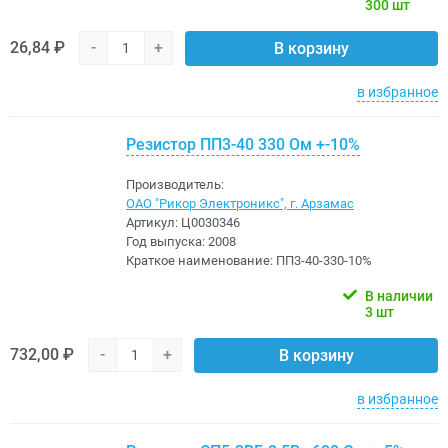
300 шт
26,84 ₽
-
+
В корзину
в избранное
Резистор ПП3-40 330 Ом +-10%
Производитель:
ОАО "Рикор Электроникс", г. Арзамас
Артикул:
Ц0030346
Год выпуска:
2008
Краткое наименование:
ПП3-40-330-10%
В наличии
3 шт
732,00 ₽
-
+
В корзину
в избранное