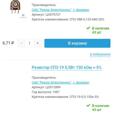
Производитель:
ОАО "Рикор Электроникс", г. Арзамас
Артикул:
Ц0070727
Краткое наименование:
СП3-38В-0,125-680-20%
В наличии
43 шт
6,71 ₽
-
+
В корзину
в избранное
Резистор СП3-19 0,5Вт 150 кОм +-5%
Производитель:
ОАО "Рикор Электроникс", г. Арзамас
Артикул:
Ц0012899
Год выпуска:
1987
Краткое наименование:
СП3-19-0,5-150к-5%
В наличии
43 шт