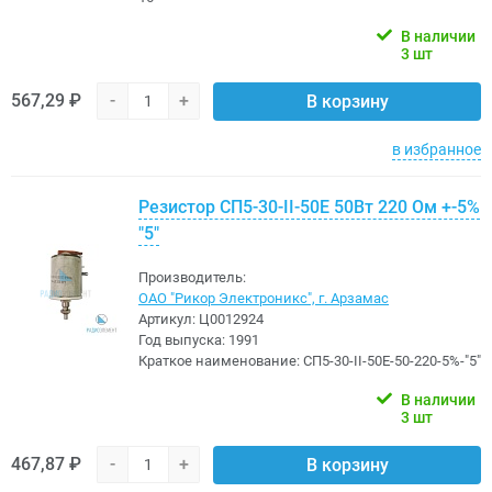
В наличии
3 шт
567,29 ₽
-
+
В корзину
в избранное
Резистор СП5-30-II-50Е 50Вт 220 Ом +-5%
"5"
Производитель:
ОАО "Рикор Электроникс", г. Арзамас
Артикул:
Ц0012924
Год выпуска:
1991
Краткое наименование:
СП5-30-II-50Е-50-220-5%-"5"
В наличии
3 шт
467,87 ₽
-
+
В корзину