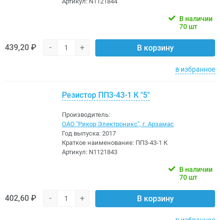
Артикул:
N1121844
В наличии
70 шт
439,20 ₽
-
+
В корзину
в избранное
Резистор ПП3-43-1 К "5"
Производитель:
ОАО "Рикор Электроникс", г. Арзамас
Год выпуска:
2017
Краткое наименование:
ПП3-43-1 К
Артикул:
N1121843
В наличии
70 шт
402,60 ₽
-
+
В корзину
в избранное