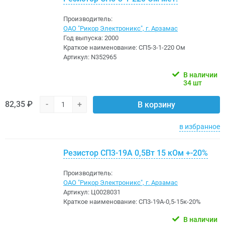
Производитель:
ОАО "Рикор Электроникс", г. Арзамас
Год выпуска:
2000
Краткое наименование:
СП5-3-1-220 Ом
Артикул:
N352965
В наличии
34 шт
82,35 ₽
-
+
В корзину
в избранное
Резистор СП3-19А 0,5Вт 15 кОм +-20%
Производитель:
ОАО "Рикор Электроникс", г. Арзамас
Артикул:
Ц0028031
Краткое наименование:
СП3-19А-0,5-15к-20%
В наличии