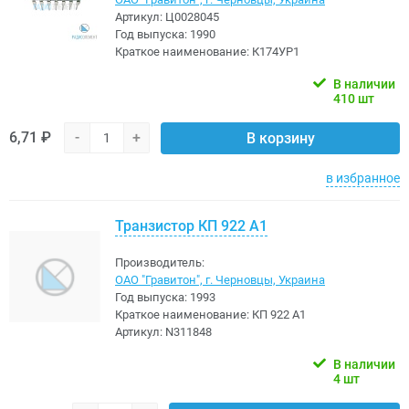
Артикул:
Ц0028045
Год выпуска:
1990
Краткое наименование:
К174УР1
В наличии
410 шт
6,71 ₽
-
+
В корзину
в избранное
Транзистор КП 922 А1
Производитель:
ОАО "Гравитон", г. Черновцы, Украина
Год выпуска:
1993
Краткое наименование:
КП 922 А1
Артикул:
N311848
В наличии
4 шт