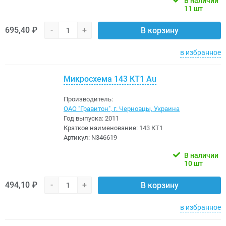
В наличии
11 шт
695,40 ₽
-
+
В корзину
в избранное
Микросхема 143 КТ1 Au
Производитель:
ОАО "Гравитон", г. Черновцы, Украина
Год выпуска:
2011
Краткое наименование:
143 КТ1
Артикул:
N346619
В наличии
10 шт
494,10 ₽
-
+
В корзину
в избранное