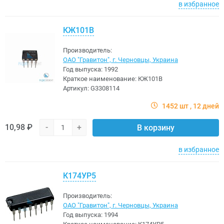
в избранное
КЖ101В
Производитель:
ОАО "Гравитон", г. Черновцы, Украина
Год выпуска:
1992
Краткое наименование:
КЖ101В
Артикул:
G3308114
1452 шт
12 дней
10,98 ₽
-
+
В корзину
в избранное
К174УР5
Производитель:
ОАО "Гравитон", г. Черновцы, Украина
Год выпуска:
1994