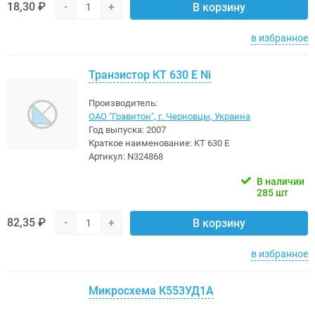
18,30 ₽
-
+
В корзину
в избранное
Транзистор КТ 630 Е Ni
Производитель:
ОАО "Гравитон", г. Черновцы, Украина
Год выпуска:
2007
Краткое наименование:
КТ 630 Е
Артикул:
N324868
В наличии
285 шт
82,35 ₽
-
+
В корзину
в избранное
Микросхема К553УД1А