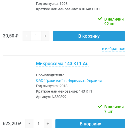
Год выпуска:
1998
Краткое наименование:
К1014КТ1ВТ
В наличии
92 шт
30,50 ₽
-
+
В корзину
в избранное
Микросхема 143 КТ1 Au
Производитель:
ОАО "Гравитон", г. Черновцы, Украина
Год выпуска:
2013
Краткое наименование:
143 КТ1
Артикул:
N330899
В наличии
7 шт
622,20 ₽
-
+
В корзину