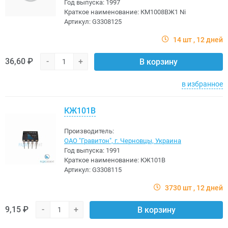
Год выпуска:
1997
Краткое наименование:
КМ1008ВЖ1 Ni
Артикул:
G3308125
14 шт
12 дней
36,60 ₽
-
+
В корзину
в избранное
КЖ101В
Производитель:
ОАО "Гравитон", г. Черновцы, Украина
Год выпуска:
1991
Краткое наименование:
КЖ101В
Артикул:
G3308115
3730 шт
12 дней
9,15 ₽
-
+
В корзину