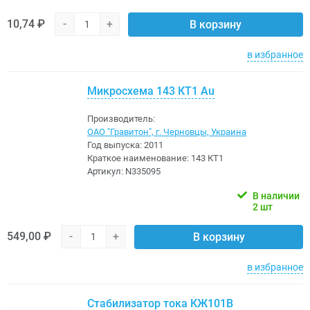
10,74 ₽
-
+
В корзину
в избранное
Микросхема 143 КТ1 Au
Производитель:
ОАО "Гравитон", г. Черновцы, Украина
Год выпуска:
2011
Краткое наименование:
143 КТ1
Артикул:
N335095
В наличии
2 шт
549,00 ₽
-
+
В корзину
в избранное
Стабилизатор тока КЖ101В