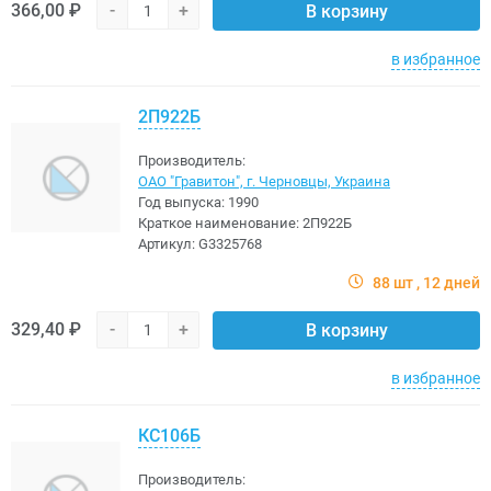
366,00 ₽
-
+
В корзину
в избранное
2П922Б
Производитель:
ОАО "Гравитон", г. Черновцы, Украина
Год выпуска:
1990
Краткое наименование:
2П922Б
Артикул:
G3325768
88 шт
12 дней
329,40 ₽
-
+
В корзину
в избранное
КС106Б
Производитель: