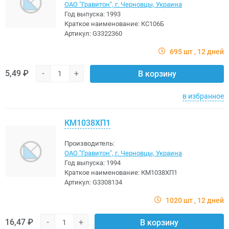
ОАО "Гравитон", г. Черновцы, Украина
Год выпуска:
1993
Краткое наименование:
КС106Б
Артикул:
G3322360
695 шт
12 дней
5,49 ₽
-
+
В корзину
в избранное
КМ1038ХП1
Производитель:
ОАО "Гравитон", г. Черновцы, Украина
Год выпуска:
1994
Краткое наименование:
КМ1038ХП1
Артикул:
G3308134
1020 шт
12 дней
16,47 ₽
-
+
В корзину