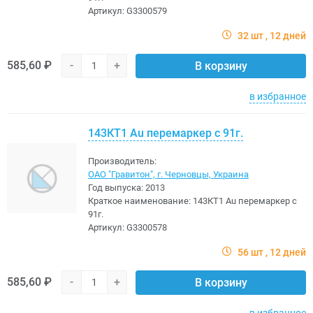
Артикул:
G3300579
32 шт
12 дней
585,60 ₽
-
+
В корзину
в избранное
143КТ1 Au перемаркер с 91г.
Производитель:
ОАО "Гравитон", г. Черновцы, Украина
Год выпуска:
2013
Краткое наименование:
143КТ1 Au перемаркер с
91г.
Артикул:
G3300578
56 шт
12 дней
585,60 ₽
-
+
В корзину
в избранное