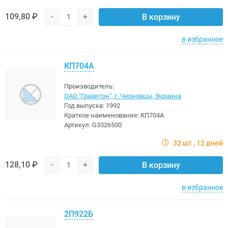
109,80 ₽
-
+
В корзину
в избранное
КП704А
Производитель:
ОАО "Гравитон", г. Черновцы, Украина
Год выпуска:
1992
Краткое наименование:
КП704А
Артикул:
G3326500
32 шт
12 дней
128,10 ₽
-
+
В корзину
в избранное
2П922Б