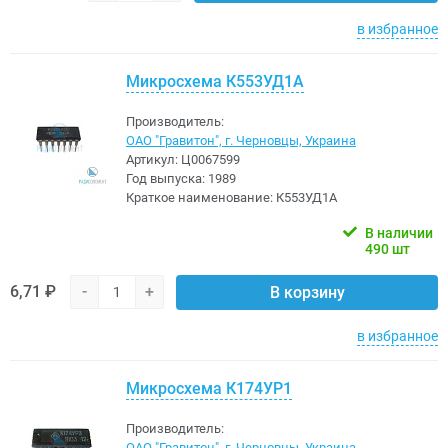
в избранное
Микросхема К553УД1А
Производитель:
ОАО "Гравитон", г. Черновцы, Украина
Артикул:
Ц0067599
Год выпуска:
1989
Краткое наименование:
К553УД1А
В наличии
490 шт
6,71 ₽
-
+
В корзину
в избранное
Микросхема К174УР1
Производитель:
ОАО "Гравитон", г. Черновцы, Украина