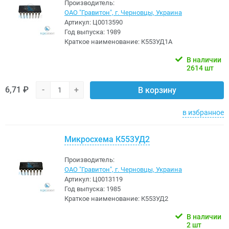
Производитель:
ОАО "Гравитон", г. Черновцы, Украина
Артикул:
Ц0013590
Год выпуска:
1989
Краткое наименование:
К553УД1А
В наличии
2614 шт
6,71 ₽
-
+
В корзину
в избранное
Микросхема К553УД2
Производитель:
ОАО "Гравитон", г. Черновцы, Украина
Артикул:
Ц0013119
Год выпуска:
1985
Краткое наименование:
К553УД2
В наличии
2 шт