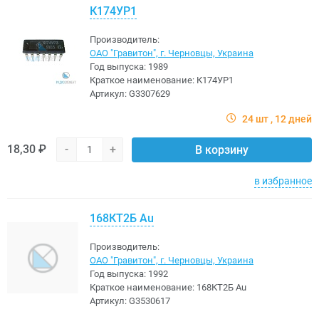
К174УР1
Производитель:
ОАО "Гравитон", г. Черновцы, Украина
Год выпуска:
1989
Краткое наименование:
К174УР1
Артикул:
G3307629
24 шт
12 дней
18,30 ₽
-
+
В корзину
в избранное
168КТ2Б Au
Производитель:
ОАО "Гравитон", г. Черновцы, Украина
Год выпуска:
1992
Краткое наименование:
168КТ2Б Au
Артикул:
G3530617