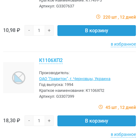
Краткое наименование:
К174УР5
Артикул:
G3307637
220 шт
12 дней
10,98 ₽
-
+
В корзину
в избранное
К1106ХП2
Производитель:
ОАО "Гравитон", г. Черновцы, Украина
Год выпуска:
1994
Краткое наименование:
К1106ХП2
Артикул:
G3307399
45 шт
12 дней
18,30 ₽
-
+
В корзину
в избранное