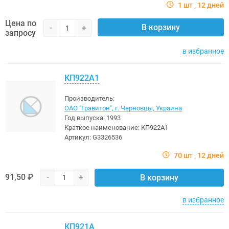
1 шт
12 дней
Цена по
В корзину
-
+
запросу
в избранное
КП922А1
Производитель:
ОАО "Гравитон", г. Черновцы, Украина
Год выпуска:
1993
Краткое наименование:
КП922А1
Артикул:
G3326536
70 шт
12 дней
91,50 ₽
-
+
В корзину
в избранное
КП921А