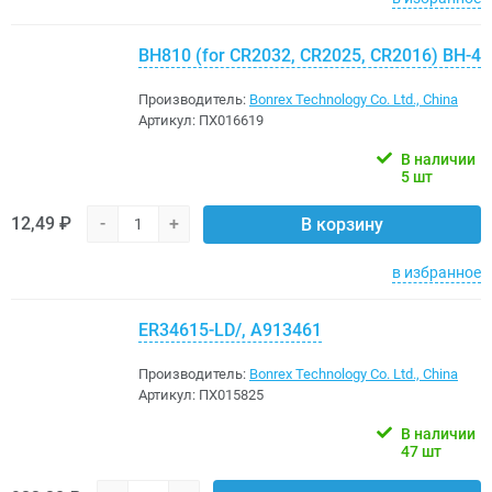
BH810 (for CR2032, CR2025, CR2016) BH-4
Производитель:
Bonrex Technology Co. Ltd., China
Артикул:
ПХ016619
В наличии
5 шт
12,49 ₽
-
+
В корзину
в избранное
ER34615-LD/, A913461
Производитель:
Bonrex Technology Co. Ltd., China
Артикул:
ПХ015825
В наличии
47 шт