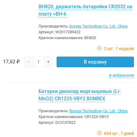
BH820, держатель батарейки CR2032 на
плату =BH-6
Производитель:
Bonrex Technology Co. Ltd., China
Артикул:
W2017289422
Краткое наименование:
BH820
2 шт
1 неделя
17,62 ₽
-
+
В корзину
в избранное
Батареи диоксид марганцевые (Li-
MnO2) CR1225-VBY2 BONREX
Производитель:
Bonrex Technology Co. Ltd., China
Краткое наименование:
CR1225-VBY2
Артикул:
DC3107822
604 шт
7 дней