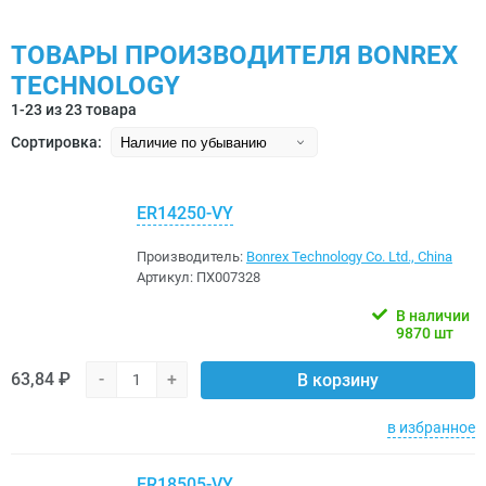
ТОВАРЫ ПРОИЗВОДИТЕЛЯ BONREX
TECHNOLOGY
1-23 из 23 товара
Сортировка:
ER14250-VY
Производитель:
Bonrex Technology Co. Ltd., China
Артикул:
ПХ007328
В наличии
9870 шт
63,84 ₽
-
+
В корзину
в избранное
ER18505-VY