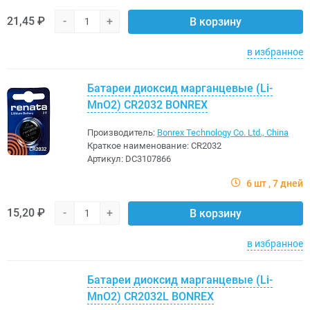
21,45 ₽
-
+
В корзину
в избранное
Батареи диоксид марганцевые (Li-
MnO2) CR2032 BONREX
Производитель:
Bonrex Technology Co. Ltd., China
Краткое наименование:
CR2032
Артикул:
DC3107866
6 шт
7 дней
15,20 ₽
-
+
В корзину
в избранное
Батареи диоксид марганцевые (Li-
MnO2) CR2032L BONREX