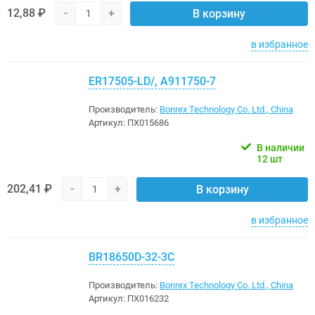
12,88 ₽
-
+
В корзину
в избранное
ER17505-LD/, A911750-7
Производитель:
Bonrex Technology Co. Ltd., China
Артикул:
ПХ015686
В наличии
12 шт
202,41 ₽
-
+
В корзину
в избранное
BR18650D-32-3C
Производитель:
Bonrex Technology Co. Ltd., China
Артикул:
ПХ016232