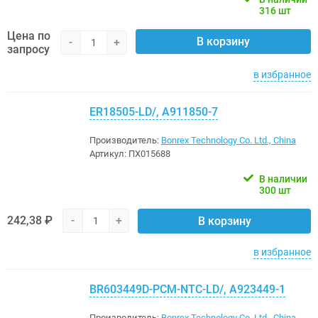
316 шт
Цена по
В корзину
-
+
запросу
в избранное
ER18505-LD/, A911850-7
Производитель:
Bonrex Technology Co. Ltd., China
Артикул:
ПХ015688
В наличии
300 шт
242,38 ₽
-
+
В корзину
в избранное
BR603449D-PCM-NTC-LD/, A923449-1
Производитель:
Bonrex Technology Co. Ltd., China