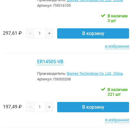
Артикул:
ПХ016105
В наличии
3 шт
297,61 ₽
-
+
В корзину
в избранное
ER14505-VB
Производитель:
Bonrex Technology Co. Ltd., China
Артикул:
ПХ003208
В наличии
221 шт
197,49 ₽
-
+
В корзину
в избранное