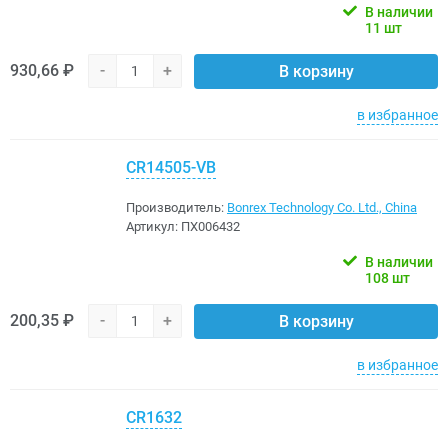
В наличии
11 шт
930,66 ₽
-
+
В корзину
в избранное
CR14505-VB
Производитель:
Bonrex Technology Co. Ltd., China
Артикул:
ПХ006432
В наличии
108 шт
200,35 ₽
-
+
В корзину
в избранное
CR1632